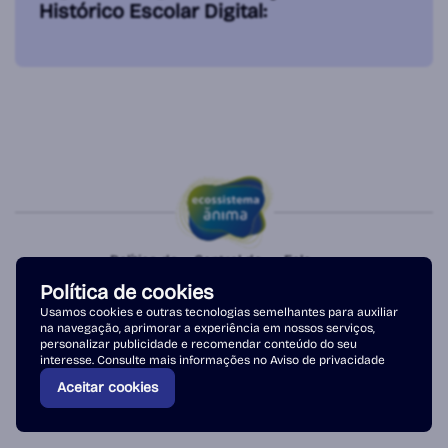
Histórico Escolar Digital:
Política de
Central de
Fale
Privacidade
Atendimento
conosco
Política de cookies
Copyright © 2026 - Ânima Educação. Todos os direitos reservados.
Usamos cookies e outras tecnologias semelhantes para auxiliar
na navegação, aprimorar a experiência em nossos serviços,
personalizar publicidade e recomendar conteúdo do seu
interesse. Consulte mais informações no
Aviso de privacidade
Aceitar cookies